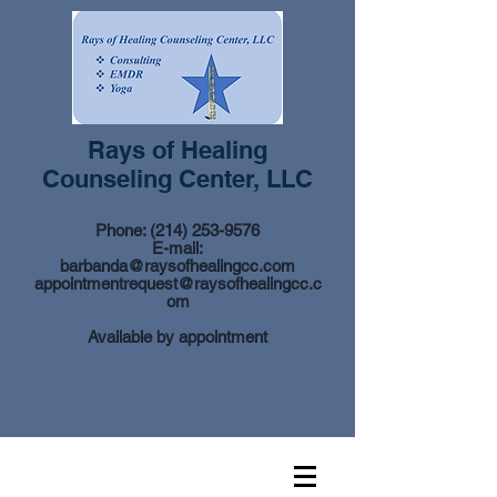
Rays of Healing
Counseling Center, LLC
Phone:
(214) 253-9576
E-mail:
barbanda@raysofhealingcc.com
appointmentrequest@raysofhealingcc.c
om
Available by appointment