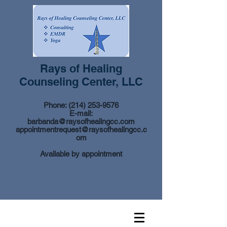
Rays of Healing
Counseling Center, LLC
Phone:
(214) 253-9576
E-mail:
barbanda@raysofhealingcc.com
appointmentrequest@raysofhealingcc.c
om
Available by appointment