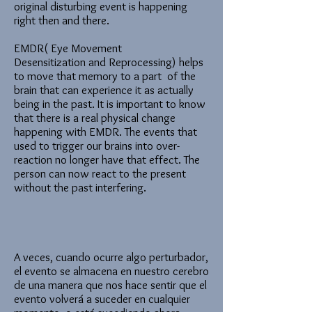
original disturbing event is happening
right then and there.
EMDR( Eye Movement
Desensitization and Reprocessing) helps
to move that memory to a part of the
brain that can experience it as actually
being in the past. It is important to know
that there is a real physical change
happening with EMDR. The events that
used to trigger our brains into over-
reaction no longer have that effect. The
person can now react to the present
without the past interfering.
A veces, cuando ocurre algo perturbador,
el evento se almacena en nuestro cerebro
de una manera que nos hace sentir que el
evento volverá a suceder en cualquier