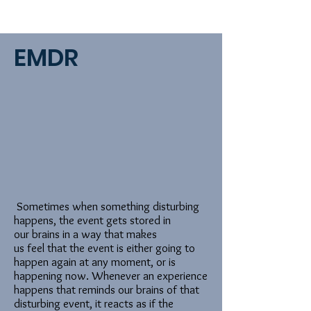
EMDR
Sometimes when something disturbing
happens, the event gets stored in
our brains in a way that makes
us feel that the event is either going to
happen again at any moment, or is
happening now. Whenever an experience
happens that reminds our brains of that
disturbing event, it reacts as if the